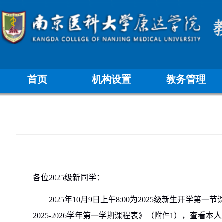
首页
机构设置
教务管理
各位
2025
级新同学：
2025
年
10
月
9
日上午
8:00
为
2025
级新生开学第一节
2025-2026
学年第一学期课程表》（附件
1
），查看本人