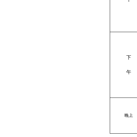
下
午
晚上